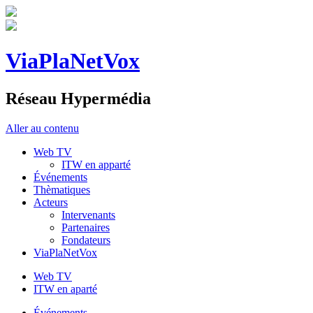
ViaPlaNetVox
Réseau Hypermédia
Aller au contenu
Web TV
ITW en apparté
Événements
Thèmatiques
Acteurs
Intervenants
Partenaires
Fondateurs
ViaPlaNetVox
Web TV
ITW en aparté
Événements