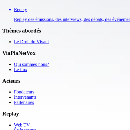
Replay
Replay des émissions, des interviews, des débats, des événeme
Thèmes abordés
Le Droit du Vivant
ViaPlaNetVox
Qui sommes-nous?
Le flux
Acteurs
Fondateurs
Intervenants
Partenaires
Replay
Web TV