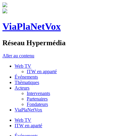
ViaPlaNetVox
Réseau Hypermédia
Aller au contenu
Web TV
ITW en apparté
Événements
Thèmatiques
Acteurs
Intervenants
Partenaires
Fondateurs
ViaPlaNetVox
Web TV
ITW en aparté
Événements