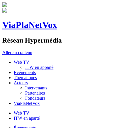
ViaPlaNetVox
Réseau Hypermédia
Aller au contenu
Web TV
ITW en apparté
Événements
Thèmatiques
Acteurs
Intervenants
Partenaires
Fondateurs
ViaPlaNetVox
Web TV
ITW en aparté
Événements