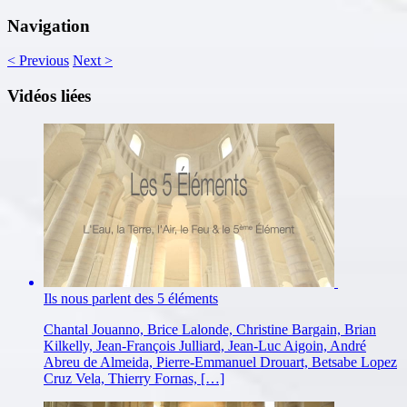
Navigation
<
Previous
Next
>
Vidéos liées
Ils nous parlent des 5 éléments
Chantal Jouanno, Brice Lalonde, Christine Bargain, Brian
Kilkelly, Jean-François Julliard, Jean-Luc Aigoin, André
Abreu de Almeida, Pierre-Emmanuel Drouart, Betsabe Lopez
Cruz Vela, Thierry Fornas, […]