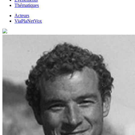
Thématiques
Acteurs
ViaPlaNetVox