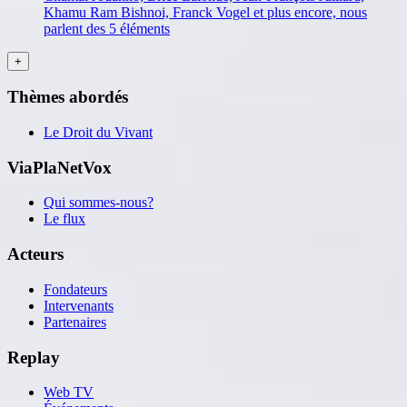
Khamu Ram Bishnoi, Franck Vogel et plus encore, nous
parlent des 5 éléments
Thèmes abordés
Le Droit du Vivant
ViaPlaNetVox
Qui sommes-nous?
Le flux
Acteurs
Fondateurs
Intervenants
Partenaires
Replay
Web TV