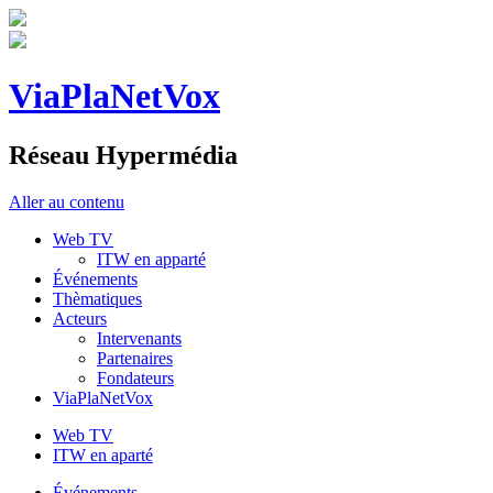
ViaPlaNetVox
Réseau Hypermédia
Aller au contenu
Web TV
ITW en apparté
Événements
Thèmatiques
Acteurs
Intervenants
Partenaires
Fondateurs
ViaPlaNetVox
Web TV
ITW en aparté
Événements