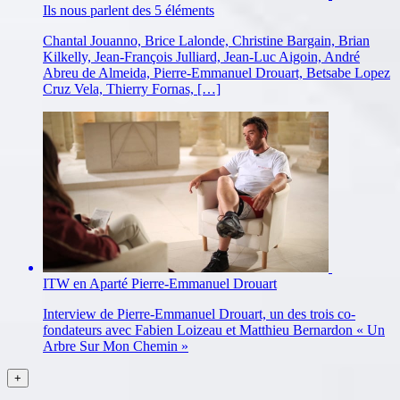
Ils nous parlent des 5 éléments
Chantal Jouanno, Brice Lalonde, Christine Bargain, Brian
Kilkelly, Jean-François Julliard, Jean-Luc Aigoin, André
Abreu de Almeida, Pierre-Emmanuel Drouart, Betsabe Lopez
Cruz Vela, Thierry Fornas, […]
ITW en Aparté Pierre-Emmanuel Drouart
Interview de Pierre-Emmanuel Drouart, un des trois co-
fondateurs avec Fabien Loizeau et Matthieu Bernardon « Un
Arbre Sur Mon Chemin »