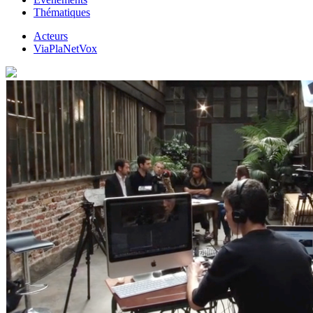
Thématiques
Acteurs
ViaPlaNetVox