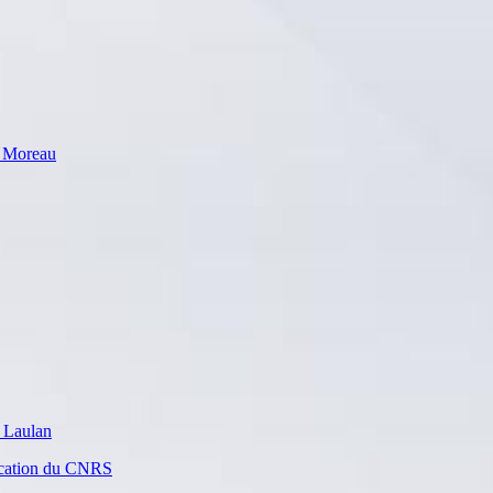
e Moreau
 Laulan
nication du CNRS