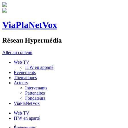
ViaPlaNetVox
Réseau Hypermédia
Aller au contenu
Web TV
ITW en apparté
Événements
Thèmatiques
Acteurs
Intervenants
Partenaires
Fondateurs
ViaPlaNetVox
Web TV
ITW en aparté
Événements