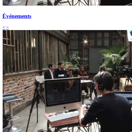
Événements
<
>