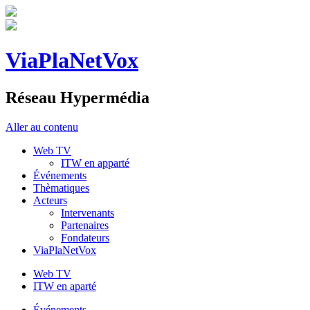
ViaPlaNetVox
Réseau Hypermédia
Aller au contenu
Web TV
ITW en apparté
Événements
Thèmatiques
Acteurs
Intervenants
Partenaires
Fondateurs
ViaPlaNetVox
Web TV
ITW en aparté
Événements