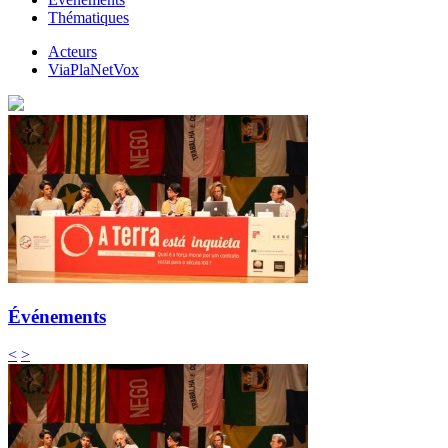
Thématiques
Acteurs
ViaPlaNetVox
Événements
<
>