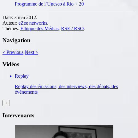
Programme de l´Unesco à Rio + 20
Date:
3 mai 2012.
Auteur:
eZee networks
.
Thèmes:
Ethique des Médias
,
RSE / RSO
.
Navigation
<
Previous
Next
>
Vidéos
Replay
Replay des émissions, des interviews, des débats, des
événements
Intervenants