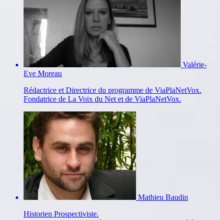
Valérie-
Eve Moreau
Rédactrice et Directrice du programme de ViaPlaNetVox.
Fondatrice de La Voix du Net et de ViaPlaNetVox.
Mathieu Baudin
Historien Prospectiviste.