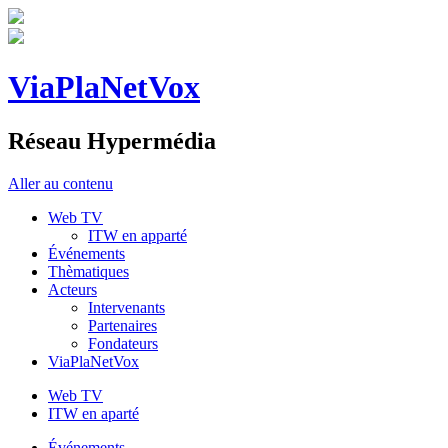
ViaPlaNetVox
Réseau Hypermédia
Aller au contenu
Web TV
ITW en apparté
Événements
Thèmatiques
Acteurs
Intervenants
Partenaires
Fondateurs
ViaPlaNetVox
Web TV
ITW en aparté
Événements