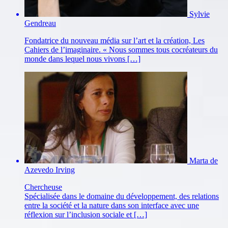
Sylvie
Gendreau
Fondatrice du nouveau média sur l’art et la création, Les
Cahiers de l’imaginaire. « Nous sommes tous cocréateurs du
monde dans lequel nous vivons […]
Marta de
Azevedo Irving
Chercheuse
Spécialisée dans le domaine du développement, des relations
entre la société et la nature dans son interface avec une
réflexion sur l’inclusion sociale et […]