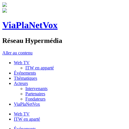
ViaPlaNetVox
Réseau Hypermédia
Aller au contenu
Web TV
ITW en apparté
Événements
Thèmatiques
Acteurs
Intervenants
Partenaires
Fondateurs
ViaPlaNetVox
Web TV
ITW en aparté
Événements