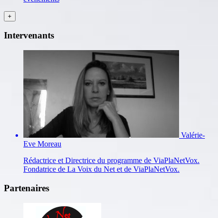
Intervenants
Valérie-
Eve Moreau
Rédactrice et Directrice du programme de ViaPlaNetVox.
Fondatrice de La Voix du Net et de ViaPlaNetVox.
Partenaires