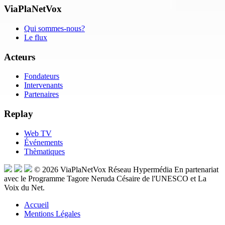
ViaPlaNetVox
Qui sommes-nous?
Le flux
Acteurs
Fondateurs
Intervenants
Partenaires
Replay
Web TV
Événements
Thèmatiques
© 2026
ViaPlaNetVox
Réseau Hypermédia
En partenariat
avec le Programme Tagore Neruda Césaire de l'UNESCO et La
Voix du Net.
Accueil
Mentions Légales