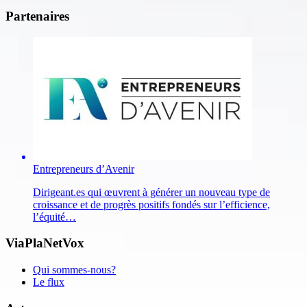
Partenaires
Entrepreneurs d’Avenir
Dirigeant.es qui œuvrent à générer un nouveau type de
croissance et de progrès positifs fondés sur l’efficience,
l’équité…
ViaPlaNetVox
Qui sommes-nous?
Le flux