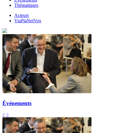
Thématiques
Acteurs
ViaPlaNetVox
Événements
<
>