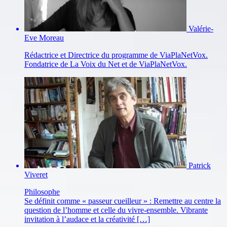
Valérie-
Eve Moreau
Rédactrice et Directrice du programme de ViaPlaNetVox.
Fondatrice de La Voix du Net et de ViaPlaNetVox.
Patrick
Viveret
Philosophe
Se définit comme « passeur cueilleur » : Remettre au centre la
question de l’homme et celle du vivre-ensemble. Vibrante
invitation à l’audace et la créativité […]