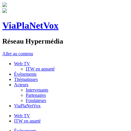
ViaPlaNetVox
Réseau Hypermédia
Aller au contenu
Web TV
ITW en apparté
Événements
Thèmatiques
Acteurs
Intervenants
Partenaires
Fondateurs
ViaPlaNetVox
Web TV
ITW en aparté
Événements