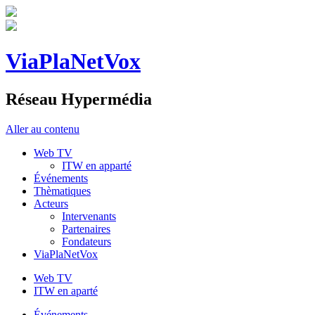
ViaPlaNetVox
Réseau Hypermédia
Aller au contenu
Web TV
ITW en apparté
Événements
Thèmatiques
Acteurs
Intervenants
Partenaires
Fondateurs
ViaPlaNetVox
Web TV
ITW en aparté
Événements