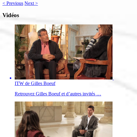
<
Previous
Next
>
Vidéos
ITW de Gilles Boeuf
Retrouvez Gilles Boeuf et d’autres invités …