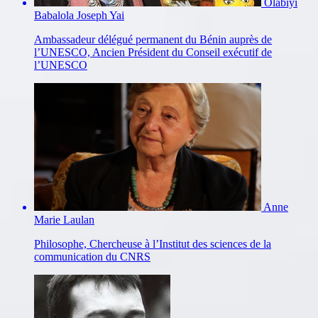
Olabiyi
Babalola Joseph Yai
Ambassadeur délégué permanent du Bénin auprès de
l’UNESCO, Ancien Président du Conseil exécutif de
l’UNESCO
Anne
Marie Laulan
Philosophe, Chercheuse à l’Institut des sciences de la
communication du CNRS