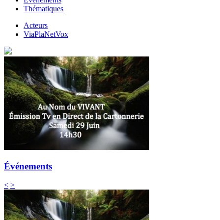
Thématiques
Acteurs
ViaPlaNetVox
Événements
<
>