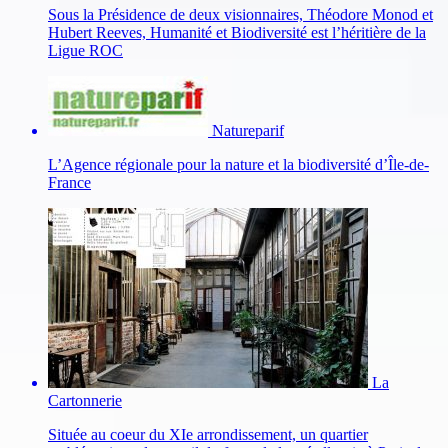
Sous la Présidence de deux visionnaires, Théodore Monod et
Hubert Reeves, Humanité et Biodiversité est l’héritière de la
Ligue ROC
Natureparif
L’Agence régionale pour la nature et la biodiversité d’Île-de-
France
La
Cartonnerie
Située au coeur du XIe arrondissement, un quartier