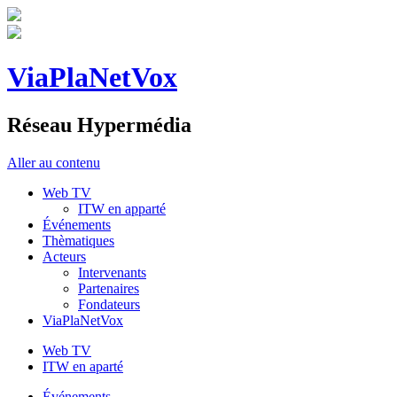
ViaPlaNetVox
Réseau Hypermédia
Aller au contenu
Web TV
ITW en apparté
Événements
Thèmatiques
Acteurs
Intervenants
Partenaires
Fondateurs
ViaPlaNetVox
Web TV
ITW en aparté
Événements