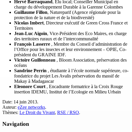
Hervé Barraquand
, Élu local; Conseiller Municipal en
charge du développement Durable à la Garenne Colombes
Guillaume Fillon
, Natureparif (Agence régionale pour la
protection de la nature et de la biodiversité)
Nicolas Imbert
, Directeur exécutif de Green Cross France et
Territoires
Jean-Luc Aigoin
, Vice-Président des Eco Maires, en charge
des territoires ruraux et de l’intercommunalité
François Lasserre
, Membre du Conseil d’administration de
l’Office pour les insectes et leur environnement – OPIE, Co-
président du GRAINE IDF.
Victoire Guillonneau
, Bloom Association, préservation des
océans
Sandrine Perrin
, étudiante à l’école normale supérieure, co-
fondatrice du projet Les Avalis préservation du massif de
Makay à Madagascar
Eleonore Court
, Encadrante formatrice à la Croix Rouge
insertion IDEMU, Institut de l’Ecologie en Milieu Urbain
Date:
14 juin 2013.
Auteur:
eZee networks
.
Thèmes:
Le Droit du Vivant
,
RSE / RSO
.
Navigation