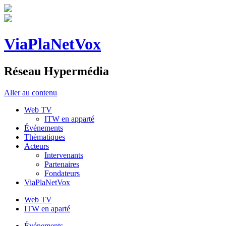
ViaPlaNetVox
Réseau Hypermédia
Aller au contenu
Web TV
ITW en apparté
Événements
Thèmatiques
Acteurs
Intervenants
Partenaires
Fondateurs
ViaPlaNetVox
Web TV
ITW en aparté
Événements