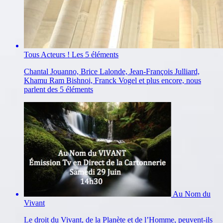
Tous Acteurs ! Les 5 éléments
Chantal Jouanno, Brice Lalonde, Jean-François Julliard,
Khamu Ram Bishnoi, Franck Vogel et plus encore, nous
parlent des 5 éléments
Au Nom du
Vivant
Le droit du Vivant, de la Planète et de l’Homme, peuvent-ils