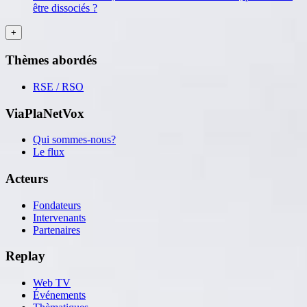
être dissociés ?
Thèmes abordés
RSE / RSO
ViaPlaNetVox
Qui sommes-nous?
Le flux
Acteurs
Fondateurs
Intervenants
Partenaires
Replay
Web TV
Événements