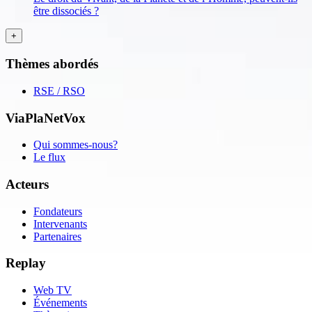
être dissociés ?
Thèmes abordés
RSE / RSO
ViaPlaNetVox
Qui sommes-nous?
Le flux
Acteurs
Fondateurs
Intervenants
Partenaires
Replay
Web TV
Événements