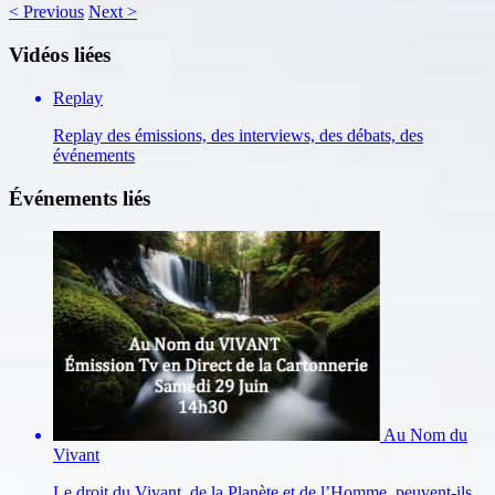
<
Previous
Next
>
Vidéos liées
Replay
Replay des émissions, des interviews, des débats, des
événements
Événements liés
Au Nom du
Vivant
Le droit du Vivant, de la Planète et de l’Homme, peuvent-ils