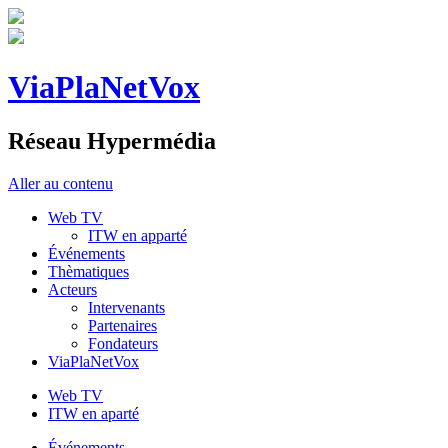
ViaPlaNetVox
Réseau Hypermédia
Aller au contenu
Web TV
ITW en apparté
Événements
Thèmatiques
Acteurs
Intervenants
Partenaires
Fondateurs
ViaPlaNetVox
Web TV
ITW en aparté
Événements