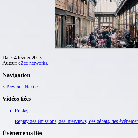
Date:
4 février 2013.
Auteur:
eZee networks
.
Navigation
<
Previous
Next
>
Vidéos liées
Replay
Replay des émissions, des interviews, des débats, des événeme
Événements liés