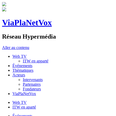
ViaPlaNetVox
Réseau Hypermédia
Aller au contenu
Web TV
ITW en apparté
Événements
Thèmatiques
Acteurs
Intervenants
Partenaires
Fondateurs
ViaPlaNetVox
Web TV
ITW en aparté
Événements