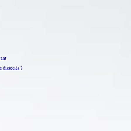
ant
e dissociés ?