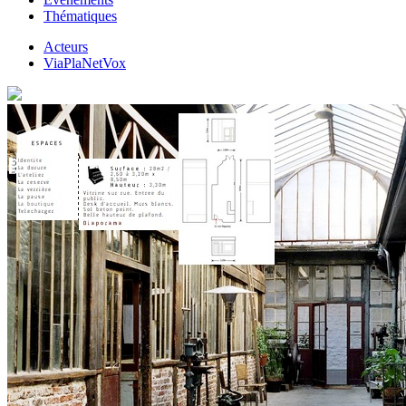
Thématiques
Acteurs
ViaPlaNetVox