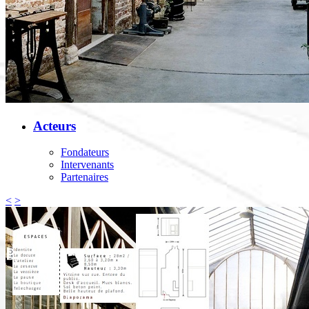
Acteurs
Fondateurs
Intervenants
Partenaires
<
>