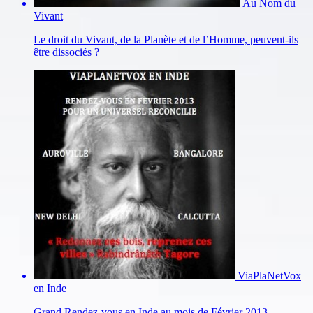
Au Nom du
Vivant
Le droit du Vivant, de la Planète et de l’Homme, peuvent-ils
être dissociés ?
ViaPlaNetVox
en Inde
Grand Rendez-vous en Inde au mois de Février 2013.