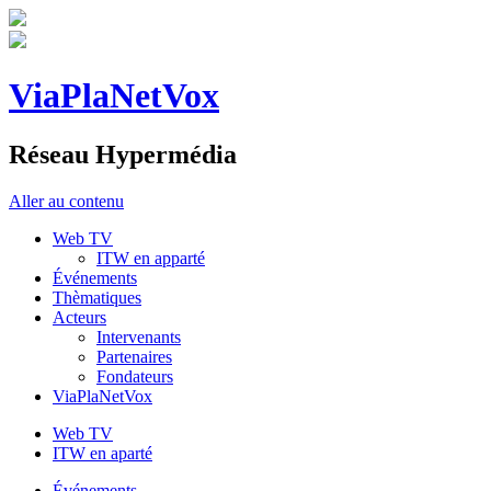
ViaPlaNetVox
Réseau Hypermédia
Aller au contenu
Web TV
ITW en apparté
Événements
Thèmatiques
Acteurs
Intervenants
Partenaires
Fondateurs
ViaPlaNetVox
Web TV
ITW en aparté
Événements