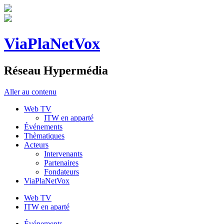
ViaPlaNetVox
Réseau Hypermédia
Aller au contenu
Web TV
ITW en apparté
Événements
Thèmatiques
Acteurs
Intervenants
Partenaires
Fondateurs
ViaPlaNetVox
Web TV
ITW en aparté
Événements