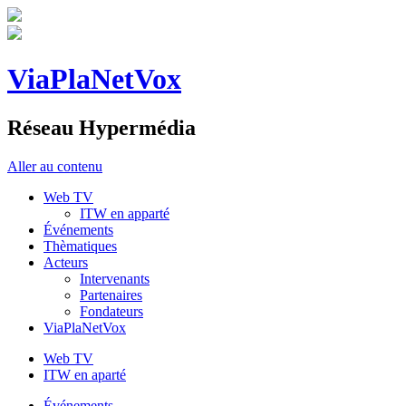
ViaPlaNetVox
Réseau Hypermédia
Aller au contenu
Web TV
ITW en apparté
Événements
Thèmatiques
Acteurs
Intervenants
Partenaires
Fondateurs
ViaPlaNetVox
Web TV
ITW en aparté
Événements