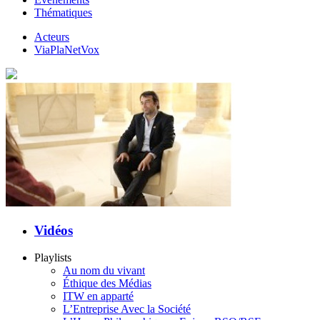
Thématiques
Acteurs
ViaPlaNetVox
Vidéos
Playlists
Au nom du vivant
Éthique des Médias
ITW en apparté
L’Entreprise Avec la Société