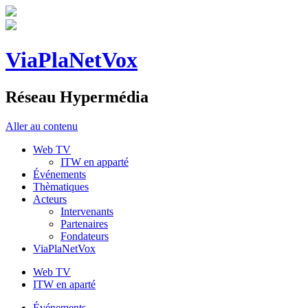
ViaPlaNetVox
Réseau Hypermédia
Aller au contenu
Web TV
ITW en apparté
Événements
Thèmatiques
Acteurs
Intervenants
Partenaires
Fondateurs
ViaPlaNetVox
Web TV
ITW en aparté
Événements