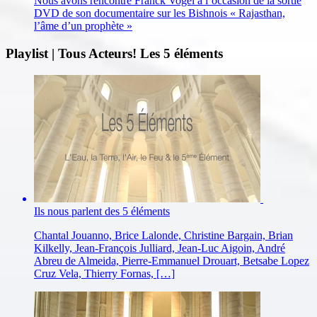
Nous avons rencontré Franck Vogel à l’occasion de la sortie
DVD de son documentaire sur les Bishnois « Rajasthan,
l’âme d’un prophète »
Playlist | Tous Acteurs! Les 5 éléments
Ils nous parlent des 5 éléments
Chantal Jouanno, Brice Lalonde, Christine Bargain, Brian
Kilkelly, Jean-François Julliard, Jean-Luc Aigoin, André
Abreu de Almeida, Pierre-Emmanuel Drouart, Betsabe Lopez
Cruz Vela, Thierry Fornas, […]