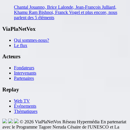
Chantal Jouanno, Brice Lalonde, Jean-François Julliard,
Khamu Ram Bishnoi, Franck Vogel et plus encore, nous
parlent des 5 éléments
ViaPlaNetVox
Qui sommes-nous?
Le flux
Acteurs
Fondateurs
Intervenants
Partenaires
Replay
Web TV
Événements
Thèmatiques
© 2026
ViaPlaNetVox
Réseau Hypermédia
En partenariat
avec le Programme Tagore Neruda Césaire de l'UNESCO et La