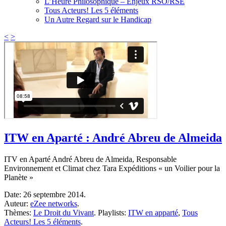
L’Heure Philosophique – Enjeux RSO/RSE
Tous Acteurs! Les 5 éléments
Un Autre Regard sur le Handicap
<
>
ITW en Aparté : André Abreu de Almeida
ITV en Aparté André Abreu de Almeida, Responsable
Environnement et Climat chez Tara Expéditions « un Voilier pour la
Planète »
Date:
26 septembre 2014.
Auteur:
eZee networks
.
Thèmes:
Le Droit du Vivant
.
Playlists:
ITW en apparté
,
Tous
Acteurs! Les 5 éléments
.