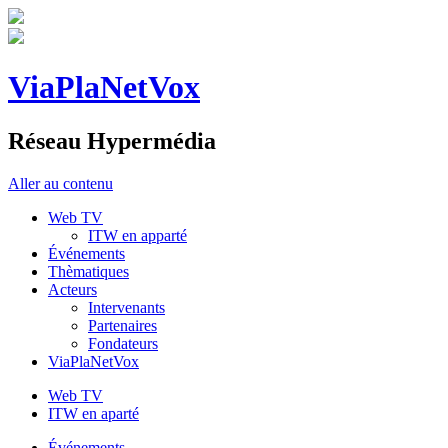
ViaPlaNetVox
Réseau Hypermédia
Aller au contenu
Web TV
ITW en apparté
Événements
Thèmatiques
Acteurs
Intervenants
Partenaires
Fondateurs
ViaPlaNetVox
Web TV
ITW en aparté
Événements