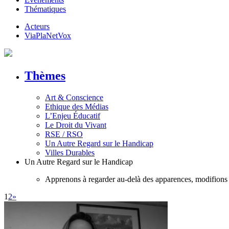
Thématiques
Acteurs
ViaPlaNetVox
Thèmes
Art & Conscience
Ethique des Médias
L’Enjeu Éducatif
Le Droit du Vivant
RSE / RSO
Un Autre Regard sur le Handicap
Villes Durables
Un Autre Regard sur le Handicap
Apprenons à regarder au-delà des apparences, modifions 
1
2
»