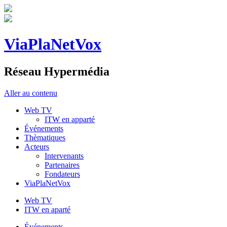
ViaPlaNetVox
Réseau Hypermédia
Aller au contenu
Web TV
ITW en apparté
Événements
Thèmatiques
Acteurs
Intervenants
Partenaires
Fondateurs
ViaPlaNetVox
Web TV
ITW en aparté
Événements