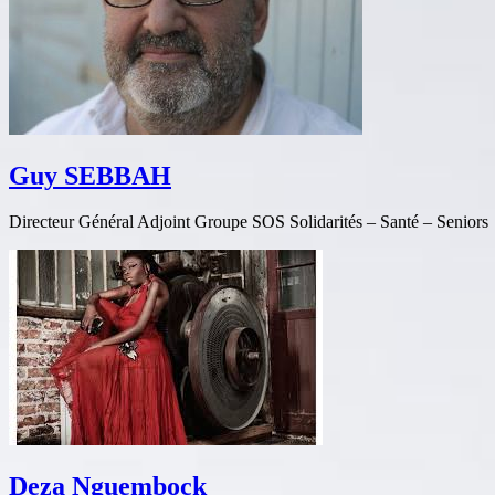
Guy SEBBAH
Directeur Général Adjoint Groupe SOS Solidarités – Santé – Seniors
Deza Nguembock