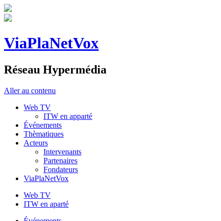
ViaPlaNetVox
Réseau Hypermédia
Aller au contenu
Web TV
ITW en apparté
Événements
Thèmatiques
Acteurs
Intervenants
Partenaires
Fondateurs
ViaPlaNetVox
Web TV
ITW en aparté
Événements