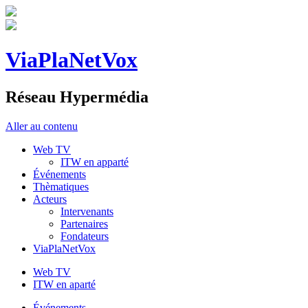
ViaPlaNetVox
Réseau Hypermédia
Aller au contenu
Web TV
ITW en apparté
Événements
Thèmatiques
Acteurs
Intervenants
Partenaires
Fondateurs
ViaPlaNetVox
Web TV
ITW en aparté
Événements