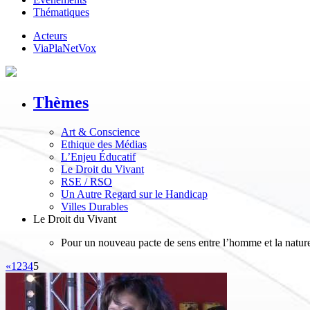
Thématiques
Acteurs
ViaPlaNetVox
Thèmes
Art & Conscience
Ethique des Médias
L’Enjeu Éducatif
Le Droit du Vivant
RSE / RSO
Un Autre Regard sur le Handicap
Villes Durables
Le Droit du Vivant
Pour un nouveau pacte de sens entre l’homme et la nature.
«
1
2
3
4
5