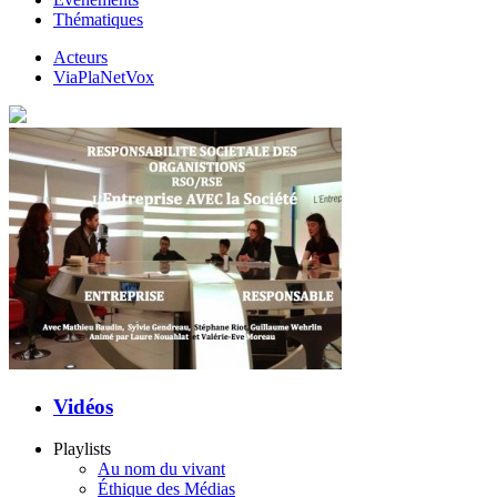
Thématiques
Acteurs
ViaPlaNetVox
Vidéos
Playlists
Au nom du vivant
Éthique des Médias