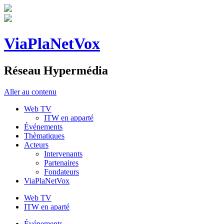
ViaPlaNetVox
Réseau Hypermédia
Aller au contenu
Web TV
ITW en apparté
Événements
Thèmatiques
Acteurs
Intervenants
Partenaires
Fondateurs
ViaPlaNetVox
Web TV
ITW en aparté
Événements